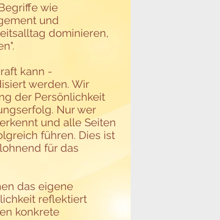
Begriffe wie
agement und
itsalltag dominieren,
n".
raft kann -
isiert werden. Wir
ng der Persönlichkeit
rungserfolg. Nur wer
nerkennt und alle Seiten
olgreich führen. Dies ist
lohnend für das
nen das eigene
chkeit reflektiert
nen konkrete