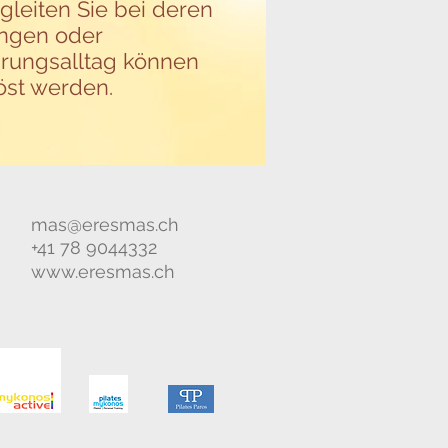
leiten Sie bei deren
ungen oder
rungsalltag können
öst werden.
mas@eresmas.ch
+41 78 9044332
www.eresmas.ch