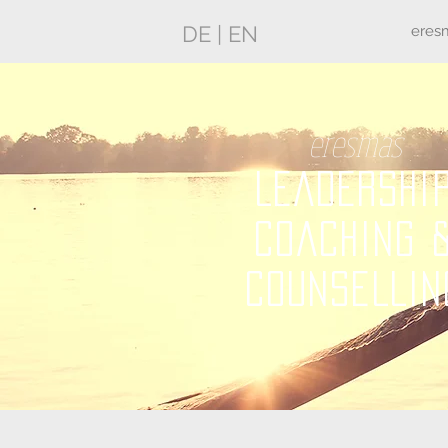
DE
|
EN
eres
eresmas
LEADERSHI
COACHING 
COUNSELLIN