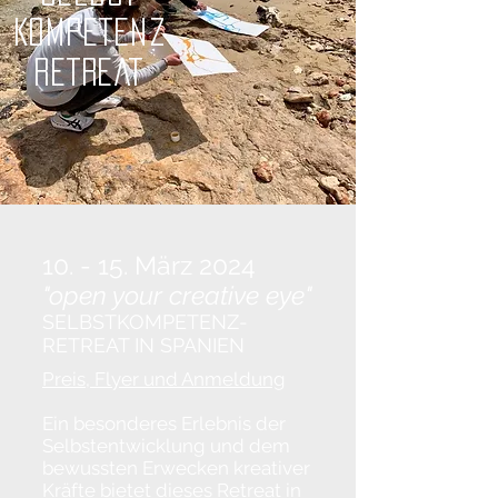
KOMPETENZ
RETREAT
10. - 15. März 2024
"open your creative ey
e"
SELBSTKOMPETENZ-
RETREAT IN SPANIEN
Preis, Flyer und Anmeldung
Ein besonderes Erlebnis der
Selbstentwicklung und dem
bewussten Erwecken kreativer
Kräfte bietet dieses Retreat in