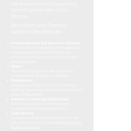
der traumhaften Umgebung
von Moraira an der Costa
Blanca.
Aktivitäten und Themen
während des Retreats:
Inversionsprinzip und Balanced Polarities
Psychologische Konzepte und Modelle für
eine neuartige Sicht auf Themen wie
Kreativität, Emotionen, Selbstwirksamkeit
und Inspiration.
Malen
Wertvolle Übungen aus der Maler
ei als
exemplarische Brücken
zur Theorie
Embodiment
Übungen aus Pilates und Yog
a. Atmung,
Haltung, Spannung und Entspannung für ein
gutes Embodiment
Kompass richten und Segel setzen
Raum für persönliche Anliegen und
individuelle Coaching Sequenzen
Costa Blanca
Luxuriöse Unterkunft mit Meersicht in der
villenartigen, privaten Hotelanlage
Caballito
de Mar in Moraira