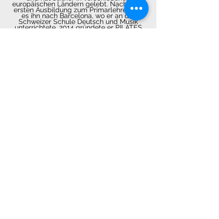
europäischen Ländern gelebt. Nach einer
ersten Ausbildung zum Primarlehrer zog
es ihn nach Barcelona, wo er an der
Schweizer Schule Deutsch und Musik
unterrichtete. 2014 gründete er PILATES
Mykonos. Seither organisiert er in Mykonos
und Paros verschiedene Retreats und ist
als Pilatestrainer tätig. Als Psychologe
bietet er Coachings für Privatpersonen
und Führungskräfte an und leitet Kurse zu
Themen wie Leadership, Emotionen,
Embodiment, Kommunikation
und
Gruppendynamik.
2021 veröffentlichte er seinen ersten Krimi
"Bei Philippi sehen wir uns wieder".
eresmas.ch
eresmas training
&coaching
Schmittengässli 182
4585 Biezwil/Solothurn
Schweiz Switzerland
mas@eresmas.ch
+41 78 9044332