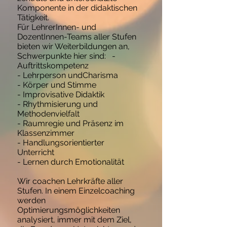
Komponente in der didaktischen
Tätigkeit.
Für LehrerInnen- und
DozentInnen-Teams aller Stufen
bieten wir Weiterbildungen an,
Schwerpunkte hier sind: -
Auftrittskompetenz
- Lehrperson undCharisma
- Körper und Stimme
- Improvisative Didaktik
- Rhythmisierung und
Methodenvielfalt
- Raumregie und Präsenz im
Klassenzimmer
- Handlungsorientierter
Unterricht
- Lernen durch Emotionalität
Wir coachen Lehrkräfte aller
Stufen. In einem Einzelcoaching
werden
Optimierungsmöglichkeiten
analysiert, immer mit dem Ziel,