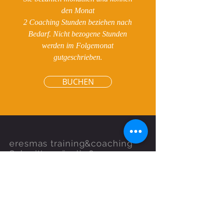
den Monat
2 Coaching Stunden beziehen nach
Bedarf. Nicht bezogene Stunden
werden im Folgemonat
gutgeschrieben.
BUCHEN
eresmas training
&coaching
Schmittengässli 182
4585 Biezwil/Solothurn
Schweiz Switzerland
mas@eresmas.ch
+41 78 9044332